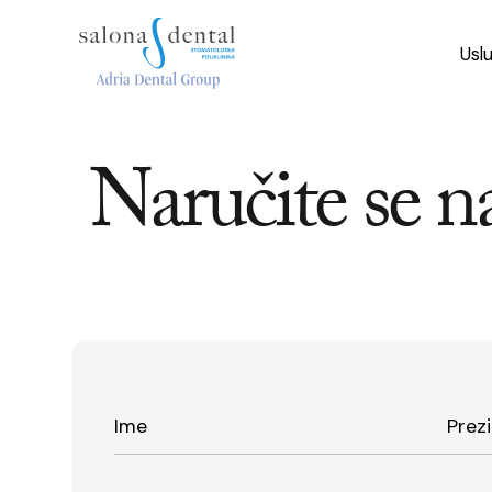
Usl
Naručite se n
Ime
Prez