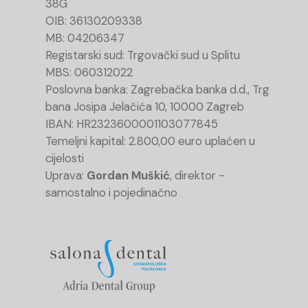
38G
OIB: 36130209338
MB: 04206347
Registarski sud: Trgovački sud u Splitu
MBS: 060312022
Poslovna banka: Zagrebačka banka d.d., Trg
bana Josipa Jelačića 10, 10000 Zagreb
IBAN: HR2323600001103077845
Temeljni kapital: 2.800,00 euro uplaćen u
cijelosti
Uprava:
Gordan Muškić
, direktor -
samostalno i pojedinačno