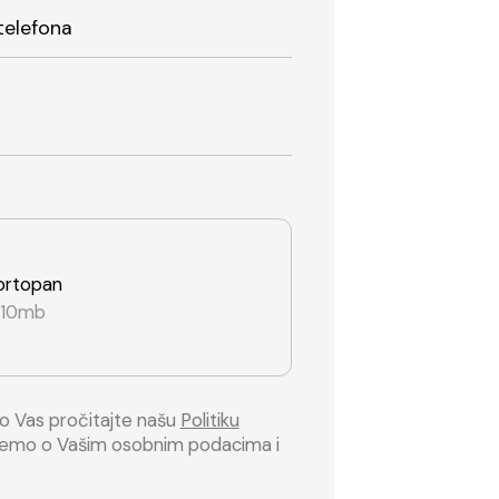
telefona
i ortopan
o 10mb
mo Vas pročitajte našu
Politiku
inemo o Vašim osobnim podacima i