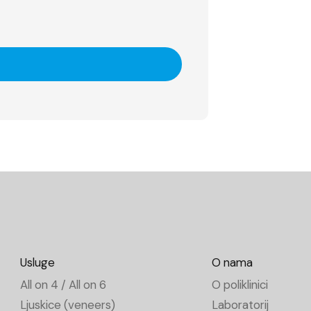
Usluge
O nama
All on 4 / All on 6
O poliklinici
Ljuskice (veneers)
Laboratorij