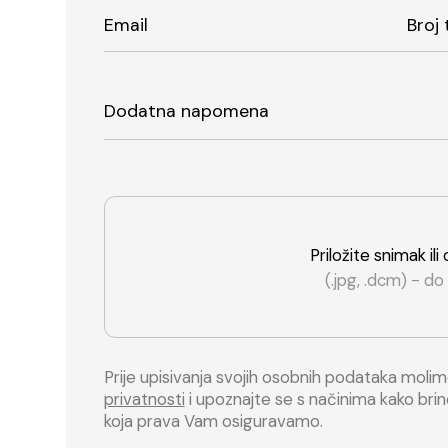
Email
Broj 
Dodatna napomena
Priložite snimak il
(.jpg, .dcm) - d
Prije upisivanja svojih osobnih podataka moli
privatnosti
i upoznajte se s načinima kako br
koja prava Vam osiguravamo.