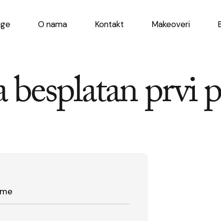
uge
O nama
Kontakt
Makeoveri
a besplatan prvi 
ime