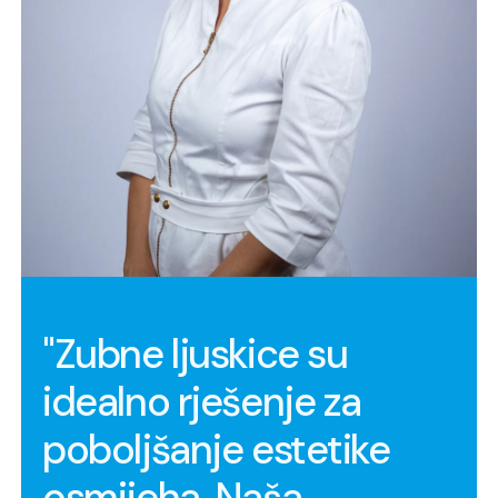
"Zubne ljuskice su
idealno rješenje za
poboljšanje estetike
osmijeha. Naša