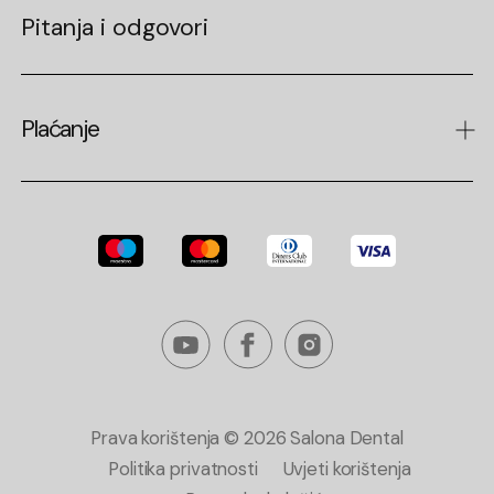
Pitanja i odgovori
Fiksna ortodoncija
Clear Correct
Opća stomatologija
Plaćanje
Parodontologija
Načini plaćanja
Zubni rendgen
Svjesna sedacija
Prava korištenja ©
2026
Salona Dental
Politika privatnosti
Uvjeti korištenja