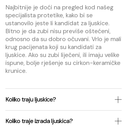
Najbitnije je doći na pregled kod našeg
specijalista protetike, kako bi se
ustanovilo jeste li kandidat za ljuskice.
Bitno je da zubi nisu previše oštećeni,
odnosno da su dobro očuvani. Vrlo je mali
krug pacijenata koji su kandidati za
ljuskice. Ako su zubi liječeni, ili imaju velike
ispune, bolje rješenje su cirkon-keramičke
krunice.
Koliko traju ljuskice?
Trajnost keramičkh ljuskica ne može se
Koliko traje izrada ljuskica?
generalno definirati. Bitno je održavati