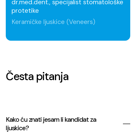
dr.med.dent., specijalist stomatološke
protetike
Keramičke ljuskice (Veneers)
Česta pitanja
Kako ću znati jesam li kandidat za
ljuskice?