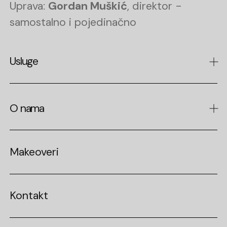
Uprava:
Gordan Muškić
, direktor -
samostalno i pojedinačno
Usluge
All on 4 / All on 6
O nama
Ljuskice (veneers)
Zubni implantati
O poliklinici
Zigomatični i pterigoidni implantati
Makeoveri
Laboratorij
Protetika
Stručni tim
Zubne krunice
Kontakt
Karijere
Estetska stomatologija
Oralna kirurgija