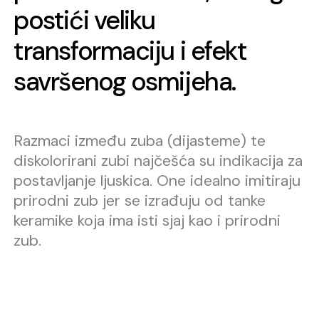
postići veliku
transformaciju i efekt
savršenog osmijeha.
Besplatan prvi pregled i
1
2
dijagnostika
Razmaci između zuba (dijasteme) te
diskolorirani zubi najčešća su indikacija za
Prvi korak je besplatan prvi
postavljanje ljuskica. One idealno imitiraju
pregled i konzultacije s
prirodni zub jer se izrađuju od tanke
doktorom. Na pregledu
keramike koja ima isti sjaj kao i prirodni
radimo dijagnostički snimak
zub.
kako bi doktor dobio uvid u
stanje zubi. Kod ljuskica je vrlo
bitno da zub bude potpuno
zdrav, bez velikih kompozitnih