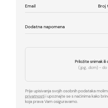
Email
Broj 
Dodatna napomena
Priložite snimak il
(.jpg, .dcm) - d
Prije upisivanja svojih osobnih podataka moli
privatnosti
i upoznajte se s načinima kako br
koja prava Vam osiguravamo.