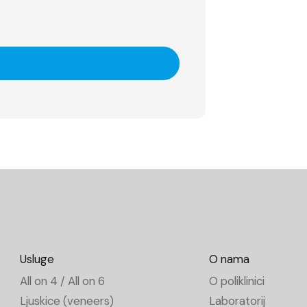
Usluge
O nama
All on 4 / All on 6
O poliklinici
Ljuskice (veneers)
Laboratorij