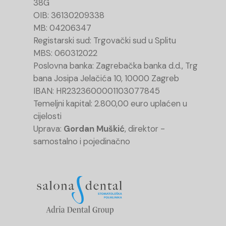
38G
OIB: 36130209338
MB: 04206347
Registarski sud: Trgovački sud u Splitu
MBS: 060312022
Poslovna banka: Zagrebačka banka d.d., Trg
bana Josipa Jelačića 10, 10000 Zagreb
IBAN: HR2323600001103077845
Temeljni kapital: 2.800,00 euro uplaćen u
cijelosti
Uprava:
Gordan Muškić
, direktor -
samostalno i pojedinačno