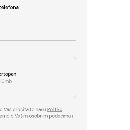
telefona
i ortopan
o 10mb
mo Vas pročitajte našu
Politiku
inemo o Vašim osobnim podacima i