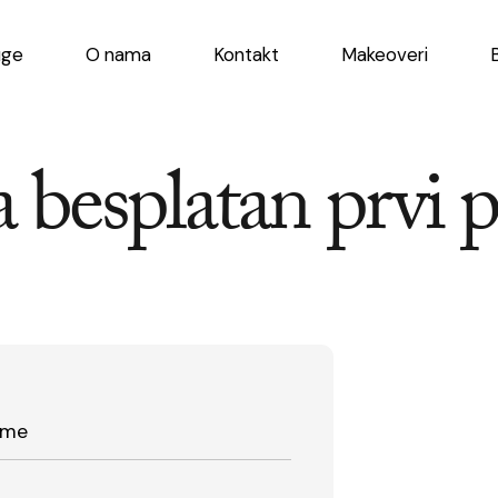
uge
O nama
Kontakt
Makeoveri
a besplatan prvi 
ime